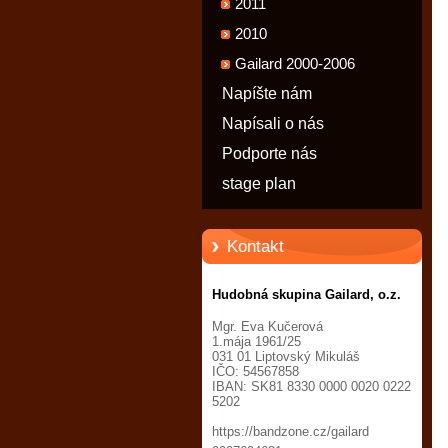
2011
2010
Gailard 2000-2006
Napíšte nám
Napísali o nás
Podporte nás
stage plan
Kontakt
Hudobná skupina Gailard, o.z.
Mgr. Eva Kučerová
1.mája 1961/25
031 01 Liptovský Mikuláš
IČO: 54567858
IBAN: SK81 8330 0000 0020 0222
5202
https://bandzone.cz/gailard