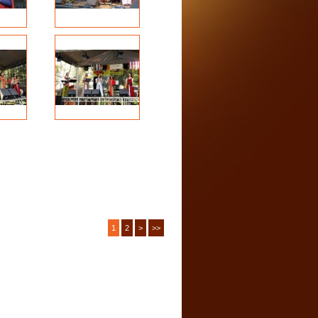
1
2
>
>>