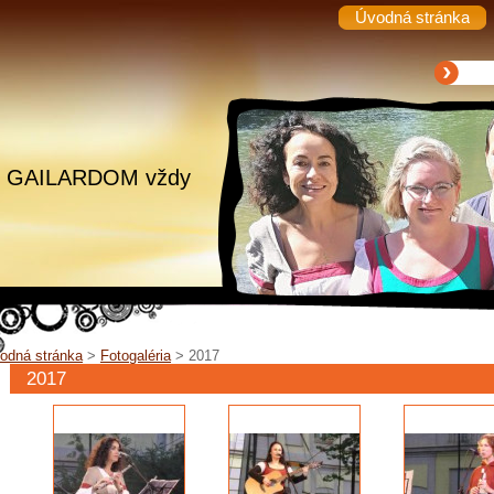
Úvodná stránka
.. s GAILARDOM vždy
odná stránka
>
Fotogaléria
>
2017
2017