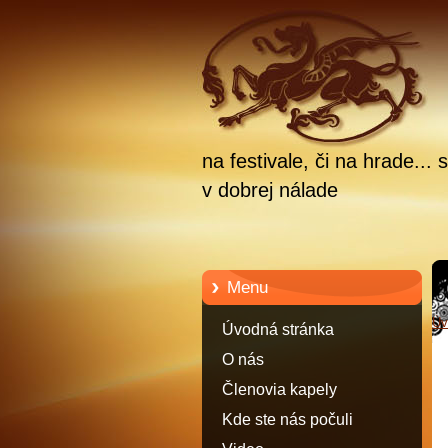
na festivale, či na hrade.
v dobrej nálade
Menu
Úv
Úvodná stránka
O nás
Členovia kapely
Kde ste nás počuli