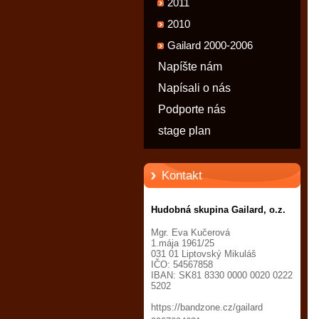
2011
2010
Gailard 2000-2006
Napíšte nám
Napísali o nás
Podporte nás
stage plan
Kontakt
Hudobná skupina Gailard, o.z.
Mgr. Eva Kučerová
1.mája 1961/25
031 01 Liptovský Mikuláš
IČO: 54567858
IBAN: SK81 8330 0000 0020 0222
5202
https://bandzone.cz/gailard