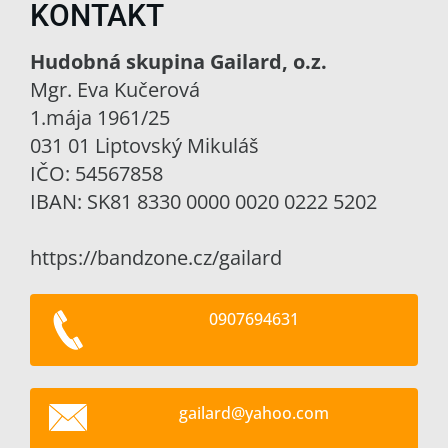
KONTAKT
Hudobná skupina Gailard, o.z.
Mgr. Eva Kučerová
1.mája 1961/25
031 01 Liptovský Mikuláš
IČO: 54567858
IBAN: SK81 8330 0000 0020 0222 5202
https://bandzone.cz/gailard
0907694631
gailard@
yahoo.co
m