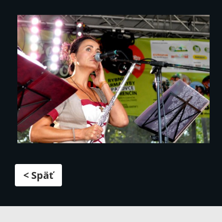
< Späť