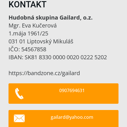
KONTAKT
Hudobná skupina Gailard, o.z.
Mgr. Eva Kučerová
1.mája 1961/25
031 01 Liptovský Mikuláš
IČO: 54567858
IBAN: SK81 8330 0000 0020 0222 5202
https://bandzone.cz/gailard
0907694631
gailard@
yahoo.co
m