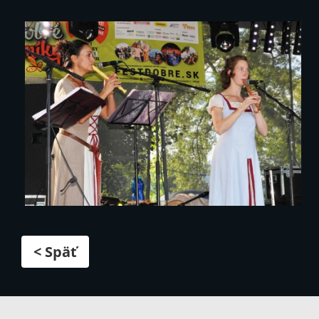
< Späť