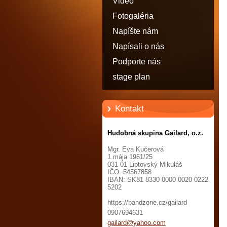
Video
Fotogaléria
Napíšte nám
Napísali o nás
Podporte nás
stage plan
Kontakt
Hudobná skupina Gailard, o.z.
Mgr. Eva Kučerová
1.mája 1961/25
031 01 Liptovský Mikuláš
IČO: 54567858
IBAN: SK81 8330 0000 0020 0222
5202
https://bandzone.cz/gailard
0907694631
gailard@
yahoo.co
m