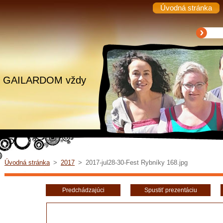
Úvodná stránka
.. s GAILARDOM vždy
Úvodná stránka
>
2017
>
2017-jul28-30-Fest Rybníky 168.jpg
Predchádzajúci
Spustiť prezentáciu