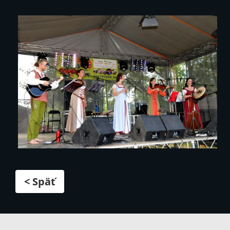
< Späť