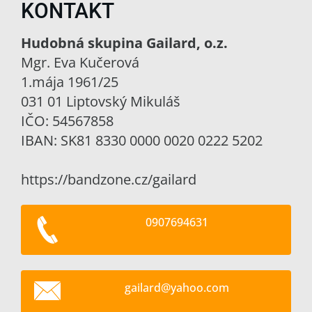
KONTAKT
Hudobná skupina Gailard, o.z.
Mgr. Eva Kučerová
1.mája 1961/25
031 01 Liptovský Mikuláš
IČO: 54567858
IBAN: SK81 8330 0000 0020 0222 5202
https://bandzone.cz/gailard
0907694631
gailard@
yahoo.co
m