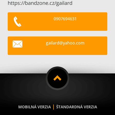
https://bandzone.cz/gailard
0907694631
gailard@
yahoo.co
m
|
MOBILNÁ VERZIA
ŠTANDARDNÁ VERZIA