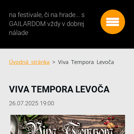
na festivale, či na hrade... s
GAILARDOM vždy v dobrej
nálade
Úvodná stránka
>
Viva Tempora Levoča
VIVA TEMPORA LEVOČA
26.07.2025 19:00