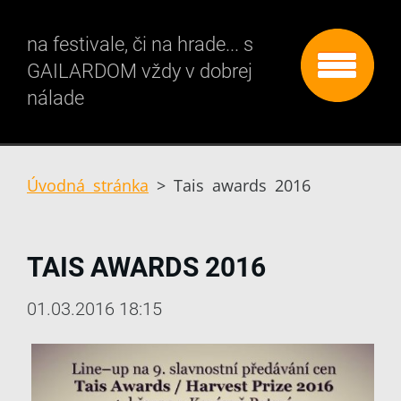
na festivale, či na hrade... s
GAILARDOM vždy v dobrej
nálade
Úvodná stránka
>
Tais awards 2016
TAIS AWARDS 2016
01.03.2016 18:15