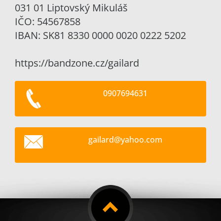
031 01 Liptovský Mikuláš
IČO: 54567858
IBAN: SK81 8330 0000 0020 0222 5202
https://bandzone.cz/gailard
0907694631
gailard@
yahoo.co
m