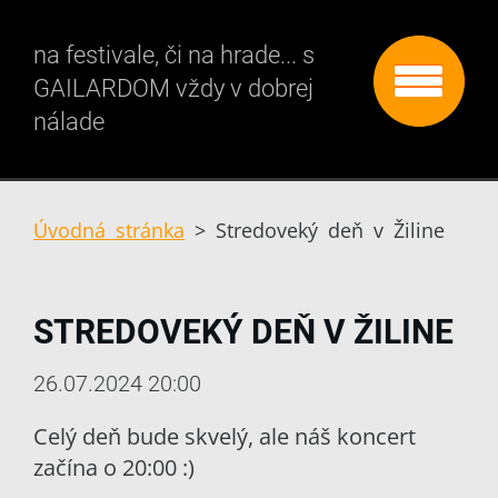
na festivale, či na hrade... s
GAILARDOM vždy v dobrej
nálade
Úvodná stránka
>
Stredoveký deň v Žiline
STREDOVEKÝ DEŇ V ŽILINE
26.07.2024 20:00
Celý deň bude skvelý, ale náš koncert
začína o 20:00 :)