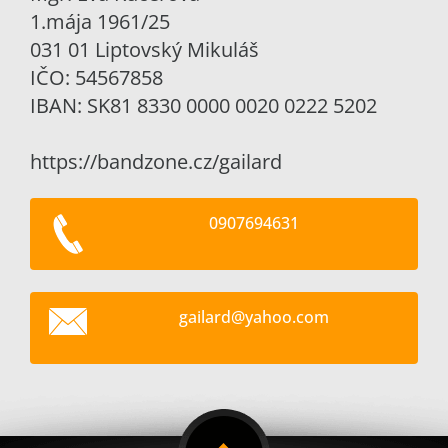
1.mája 1961/25
031 01 Liptovský Mikuláš
IČO: 54567858
IBAN: SK81 8330 0000 0020 0222 5202
https://bandzone.cz/gailard
0907694631
gailard@
yahoo.co
m