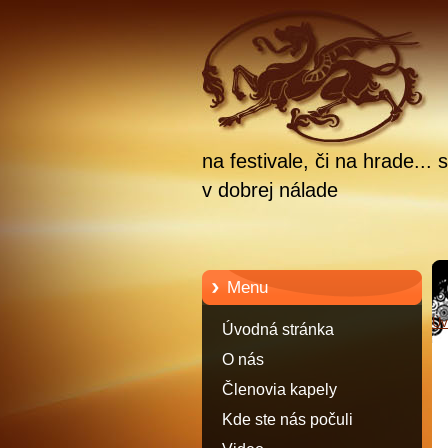
na festivale, či na hrade.
v dobrej nálade
Menu
Úv
Úvodná stránka
O nás
Členovia kapely
Kde ste nás počuli