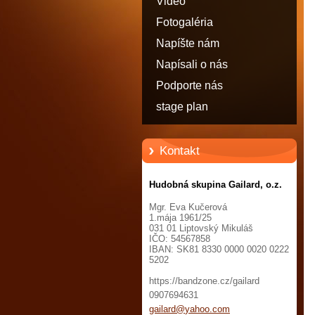
Video
Fotogaléria
Napíšte nám
Napísali o nás
Podporte nás
stage plan
Kontakt
Hudobná skupina Gailard, o.z.
Mgr. Eva Kučerová
1.mája 1961/25
031 01 Liptovský Mikuláš
IČO: 54567858
IBAN: SK81 8330 0000 0020 0222
5202
https://bandzone.cz/gailard
0907694631
gailard@
yahoo.co
m