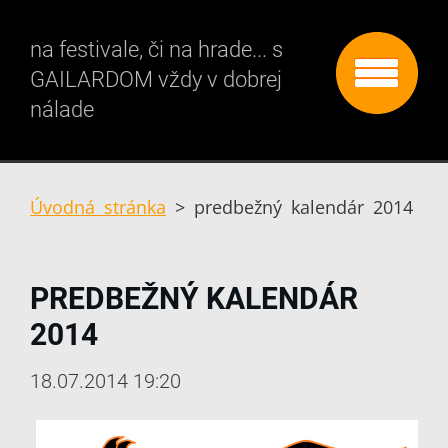
na festivale, či na hrade... s
GAILARDOM vždy v dobrej
nálade
Úvodná stránka
>
predbežný kalendár 2014
PREDBEŽNÝ KALENDÁR
2014
18.07.2014 19:20