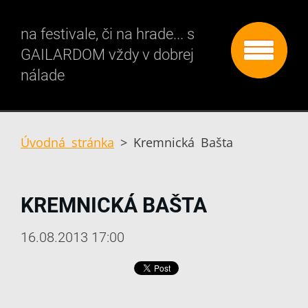
na festivale, či na hrade... s
GAILARDOM vždy v dobrej
nálade
Úvodná stránka
>
Kremnická Bašta
KREMNICKÁ BAŠTA
16.08.2013 17:00