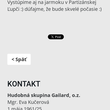
Vystúpime aj na jarmoku v Partizánskej
Ľupči :) dúfajme, že bude skvelé počasie :)
< Späť
KONTAKT
Hudobná skupina Gailard, o.z.
Mgr. Eva Kučerová
1.mája 1961/25