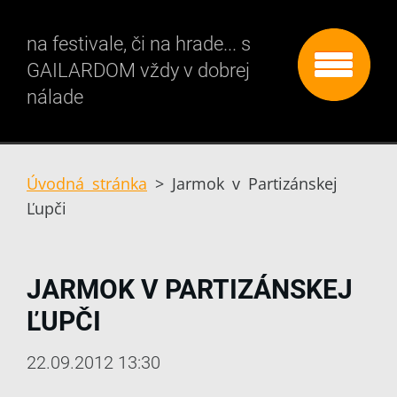
na festivale, či na hrade... s
GAILARDOM vždy v dobrej
nálade
Úvodná stránka
>
Jarmok v Partizánskej
Ľupči
JARMOK V PARTIZÁNSKEJ
ĽUPČI
22.09.2012 13:30