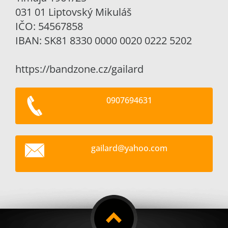
031 01 Liptovský Mikuláš
IČO: 54567858
IBAN: SK81 8330 0000 0020 0222 5202
https://bandzone.cz/gailard
0907694631
gailard@
yahoo.co
m