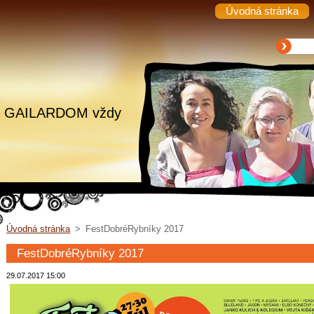
Úvodná stránka
.. s GAILARDOM vždy
Úvodná stránka
>
FestDobréRybníky 2017
FestDobréRybníky 2017
29.07.2017 15:00