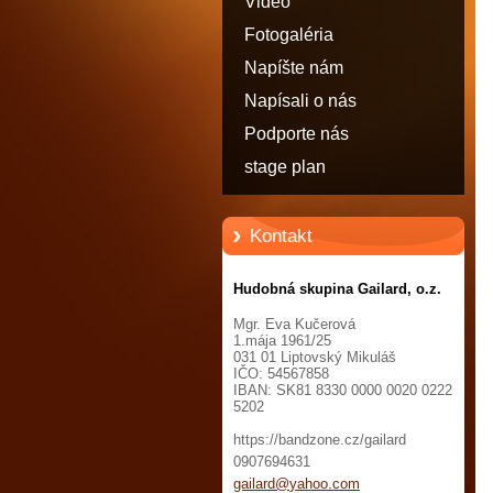
Video
Fotogaléria
Napíšte nám
Napísali o nás
Podporte nás
stage plan
Kontakt
Hudobná skupina Gailard, o.z.
Mgr. Eva Kučerová
1.mája 1961/25
031 01 Liptovský Mikuláš
IČO: 54567858
IBAN: SK81 8330 0000 0020 0222
5202
https://bandzone.cz/gailard
0907694631
gailard@
yahoo.co
m