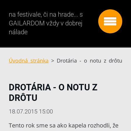
na festivale, či na hrade... s
GAILARDOM vždy v dobrej
nálade
Úvodná stránka
>
Drotária - o notu z drôtu
DROTÁRIA - O NOTU Z
DRÔTU
18.07.2015 15:00
Tento rok sme sa ako kapela rozhodli, že