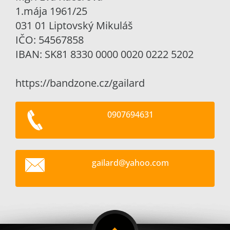
1.mája 1961/25
031 01 Liptovský Mikuláš
IČO: 54567858
IBAN: SK81 8330 0000 0020 0222 5202
https://bandzone.cz/gailard
0907694631
gailard@
yahoo.co
m