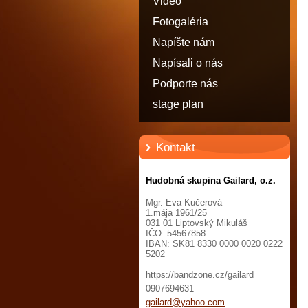
Video
Fotogaléria
Napíšte nám
Napísali o nás
Podporte nás
stage plan
Kontakt
Hudobná skupina Gailard, o.z.
Mgr. Eva Kučerová
1.mája 1961/25
031 01 Liptovský Mikuláš
IČO: 54567858
IBAN: SK81 8330 0000 0020 0222
5202
https://bandzone.cz/gailard
0907694631
gailard@
yahoo.co
m