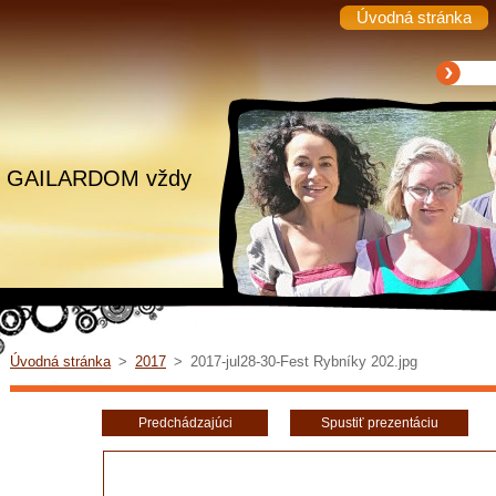
Úvodná stránka
.. s GAILARDOM vždy
Úvodná stránka
>
2017
>
2017-jul28-30-Fest Rybníky 202.jpg
Predchádzajúci
Spustiť prezentáciu