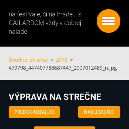
na festivale, či na hrade... s
GAILARDOM vždy v dobrej
nálade
Úvodná stránka
>
2013
>
479798_447407788687447_2007012489_n.jpg
VÝPRAVA NA STREČNE
PREDCHÁDZAJÚCI
NASLEDUJÚCI