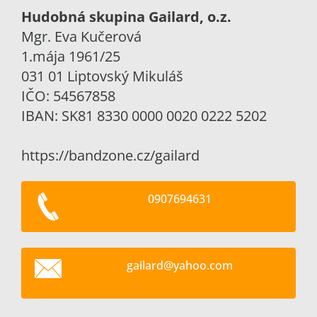
Hudobná skupina Gailard, o.z.
Mgr. Eva Kučerová
1.mája 1961/25
031 01 Liptovský Mikuláš
IČO: 54567858
IBAN: SK81 8330 0000 0020 0222 5202
https://bandzone.cz/gailard
0907694631
gailard@
yahoo.co
m