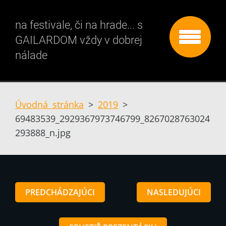
na festivale, či na hrade... s
GAILARDOM vždy v dobrej
nálade
Úvodná stránka
>
2019
>
69483539_2929367973746799_8267028763024
293888_n.jpg
PREDCHÁDZAJÚCI
NASLEDUJÚCI